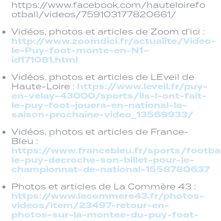
https://www.facebook.com/hauteloirefo
otball/videos/759103177820661/
Vidéos, photos et articles de Zoom d’ici :
http://www.zoomdici.fr/actualite/Video-
le-Puy-foot-monte-en-N1–
id171081.html
Vidéos, photos et articles de LEveil de
https://www.leveil.fr/puy-
Haute-Loire :
en-velay-43000/sports/ils-l-ont-fait-
le-puy-foot-jouera-en-national-la-
saison-prochaine-video_13569933/
Vidéos, photos et articles de France-
Bleu :
https://www.francebleu.fr/sports/footbal
le-puy-decroche-son-billet-pour-le-
championnat-de-national-1558780637
Photos et articles de La Commère 43 :
https://www.lacommere43.fr/photos-
videos/item/23497-retour-en-
photos-sur-la-montee-du-puy-foot-