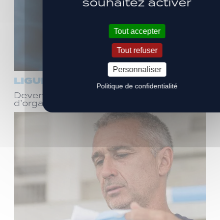
souhaitez activer
Tout accepter
Tout refuser
Personnaliser
LIGUE 3
Politique de confidentialité
Devenez bénévole ! Réunion
d’organisation le samedi 8 août