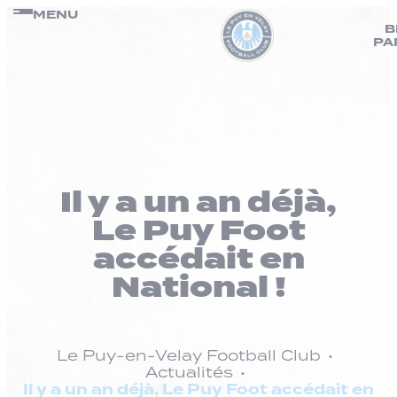
Panneau de gestion des cookies
Passer
MENU
B
au
PA
contenu
Il y a un an déjà,
Le Puy Foot
accédait en
National !
Le Puy-en-Velay Football Club
Actualités
Il y a un an déjà, Le Puy Foot accédait en