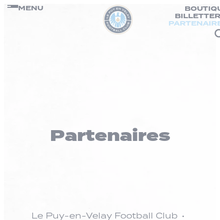
Panneau de gestion des cookies
Passer
MENU
BOUTIQ
BILLETTER
au
PARTENAIR
contenu
Partenaires
Le Puy-en-Velay Football Club