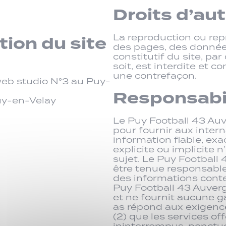
Droits d’au
La reproduction ou repr
tion du site
des pages, des donnée
constitutif du site, p
soit, est interdite et c
une contrefaçon.
eb studio N°3 au Puy-
Responsabi
uy-en-Velay
Le Puy Football 43 Auv
pour fournir aux inter
information fiable, exa
explicite ou implicite
sujet. Le Puy Football
être tenue responsable 
des informations conte
Puy Football 43 Auver
et ne fournit aucune gar
as répond aux exigence
(2) que les services off