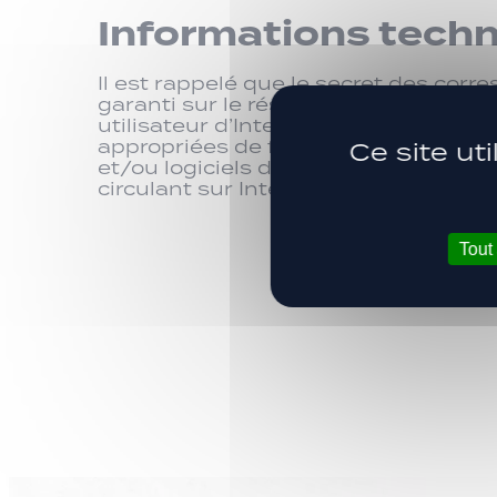
Informations tech
Il est rappelé que le secret des cor
garanti sur le réseau Internet et qu’
utilisateur d’Internet de prendre to
appropriées de façon à protéger se
Ce site ut
et/ou logiciels de la contamination d
circulant sur Internet.
Tout