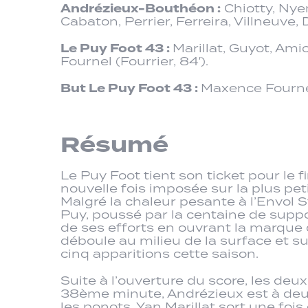
Andrézieux-Bouthéon :
Chiotty, Nyem
Cabaton, Perrier, Ferreira, Villneuve, 
Le Puy Foot 43 :
Marillat, Guyot, Ami
Fournel (Fourrier, 84′).
But Le Puy Foot 43 :
Maxence Fournel
Résumé
Le Puy Foot tient son ticket pour le 
nouvelle fois imposée sur la plus pe
Malgré la chaleur pesante à l’Envol 
Puy, poussé par la centaine de supp
de ses efforts en ouvrant la marqu
déboule au milieu de la surface et s
cinq apparitions cette saison.
Suite à l’ouverture du score, les deu
38ème minute, Andrézieux est à deu
les ponots, Yan Marillat sort une foi