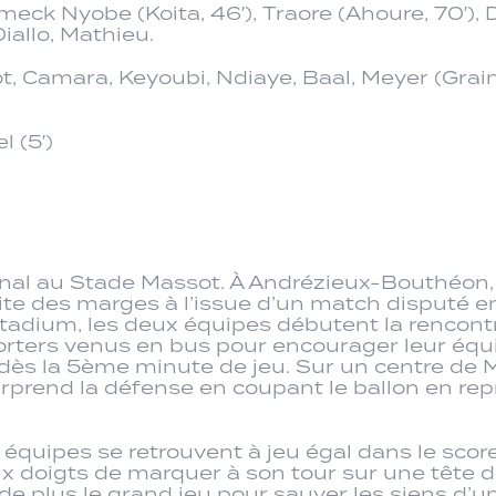
eck Nyobe (Koita, 46′), Traore (Ahoure, 70′), 
Diallo, Mathieu.
ot, Camara, Keyoubi, Ndiaye, Baal, Meyer (Grain
 (5′)
final au Stade Massot. À Andrézieux-Bouthéon, 
tite des marges à l’issue d’un match disputé e
Stadium, les deux équipes débutent la rencont
orters venus en bus pour encourager leur éq
e dès la 5ème minute de jeu. Sur un centre d
urprend la défense en coupant le ballon en rep
x équipes se retrouvent à jeu égal dans le sco
x doigts de marquer à son tour sur une tête 
s de plus le grand jeu pour sauver les siens d