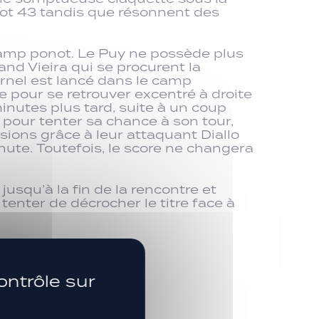
Foot 43 tandis que résonnent des
camp ponot. Le Puy ne possède plus
and Vieira qui se procurent la
rnel est lancé dans le camp
e pour se retrouver excentré à droite
minutes plus tard, suite à un coup
pour tenter sa chance à son tour,
sions grâce à leur attaquant Diallo
inute. Toutefois, le score ne changera
usqu’à la fin de la rencontre et
nter de décrocher le titre face à
SUIVEZ-NOUS
ontrôle sur