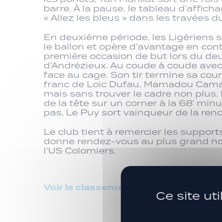
barre. À la pause, le tableau d’affi
« Allez les bleus » dans les travées 
En deuxième période, les Ligériens 
le ballon et opère d’avantage en cont
première occasion de but lors du de
d’Andrézieux. Au coude à coude avec u
face au cage. Son tir termine sa cours
franc de Loïc Dufau, Mamadou Camara 
mais sans trouver le cadre non plus.
de la tête sur un corner à la 68′ min
pas, Le Puy sort vainqueur de la ren
Le club tient à remercier les support
donne rendez-vous au plus grand nom
l’US Colomiers.
Voir le classement
Ce site ut