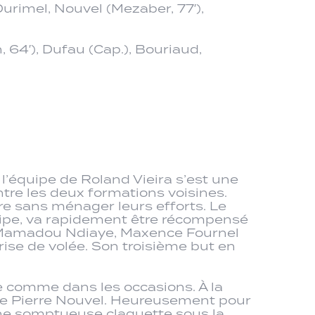
Durimel, Nouvel (Mezaber, 77′),
, 64′), Dufau (Cap.), Bouriaud,
l’équipe de Roland Vieira s’est une
ntre les deux formations voisines.
re sans ménager leurs efforts. Le
uipe, va rapidement être récompensé
e Mamadou Ndiaye, Maxence Fournel
rise de volée. Son troisième but en
re comme dans les occasions. À la
de Pierre Nouvel. Heureusement pour
’une somptueuse claquette sous la