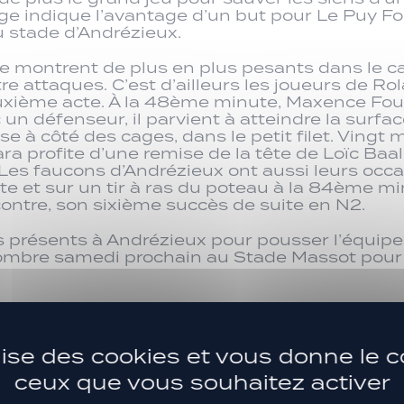
chage indique l’avantage d’un but pour Le Puy 
du stade d’Andrézieux.
se montrent de plus en plus pesants dans le 
re attaques. C’est d’ailleurs les joueurs de Rol
uxième acte. À la 48ème minute, Maxence Fou
n défenseur, il parvient à atteindre la surfac
e à côté des cages, dans le petit filet. Vingt 
profite d’une remise de la tête de Loïc Baal 
 Les faucons d’Andrézieux ont aussi leurs occa
ute et sur un tir à ras du poteau à la 84ème m
contre, son sixième succès de suite en N2.
s présents à Andrézieux pour pousser l’équipe j
bre samedi prochain au Stade Massot pour te
ilise des cookies et vous donne le c
ceux que vous souhaitez activer