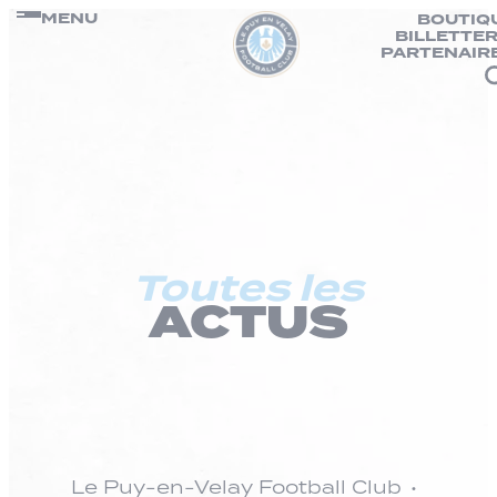
Panneau de gestion des cookies
Passer
MENU
BOUTIQ
BILLETTER
au
PARTENAIR
contenu
Toutes les
ACTUS
Le Puy-en-Velay Football Club