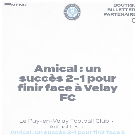
Panneau de gestion des cookies
Passer
MENU
BOUTIQ
BILLETTER
au
PARTENAIR
contenu
Amical : un
succès 2-1 pour
finir face à Velay
FC
Le Puy-en-Velay Football Club
Actualités
Amical : un succès 2-1 pour finir face à