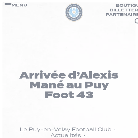
Panneau de gestion des cookies
Passer
MENU
BOUTIQ
BILLETTER
au
PARTENAIR
contenu
Arrivée d’Alexis
Mané au Puy
Foot 43
Le Puy-en-Velay Football Club
Actualités