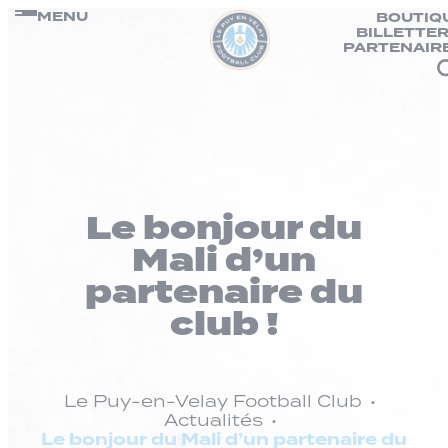
Panneau de gestion des cookies
Passer
MENU
BOUTIQ
BILLETTER
au
PARTENAIR
contenu
Le bonjour du
Mali d’un
partenaire du
club !
Le Puy-en-Velay Football Club
Actualités
Le bonjour du Mali d’un partenaire du