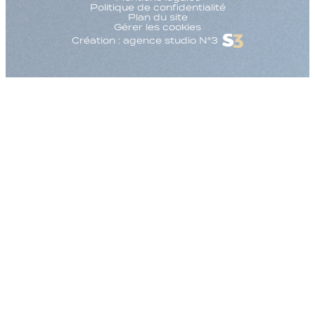
Politique de confidentialité
Plan du site
Gérer les cookies
Création : agence studio N°3
Augmenter la taille
Diminuer la taille d
Augmenter l'espac
Diminuer l'espacem
Augmenter la haute
Diminuer la hauteur
Inverser les couleu
Nuances de gris