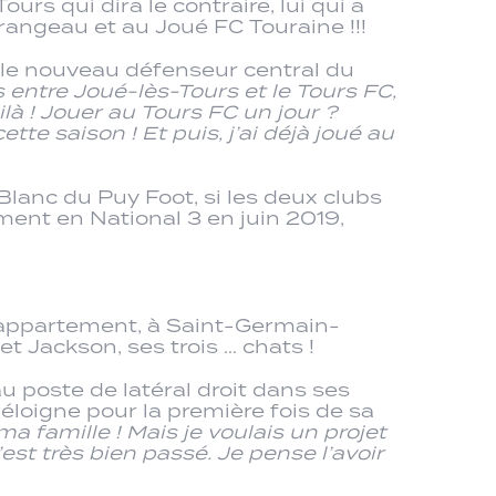
urs qui dira le contraire, lui qui a
rangeau et au Joué FC Touraine !!!
, le nouveau défenseur central du
ts entre Joué-lès-Tours et le Tours FC,
ilà ! Jouer au Tours FC un jour ?
te saison ! Et puis, j’ai déjà joué au
 Blanc du Puy Foot, si les deux clubs
ment en National 3 en juin 2019,
on appartement, à Saint-Germain-
t Jackson, ses trois … chats !
u poste de latéral droit dans ses
éloigne pour la première fois de sa
 ma famille ! Mais je voulais un projet
’est très bien passé. Je pense l’avoir