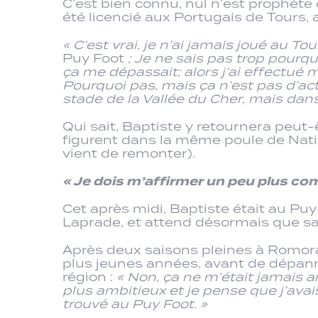
C’est bien connu, nul n’est prophète e
été licencié aux Portugais de Tours,
« C’est vrai, je n’ai jamais joué au T
Puy Foot
; Je ne sais pas trop pourquo
ça me dépassait; alors j’ai effectué 
Pourquoi pas, mais ça n’est pas d’actu
stade de la Vallée du Cher, mais dans 
Qui sait, Baptiste y retournera peut-ê
figurent dans la même poule de Natio
vient de remonter).
« Je dois m’affirmer un peu plus co
Cet après midi, Baptiste était au Puy
Laprade, et attend désormais que sa 
Après deux saisons pleines à Romorant
plus jeunes années, avant de dépanne
région :
« Non, ça ne m’était jamais arr
plus ambitieux et je pense que j’avais
trouvé au Puy Foot. »