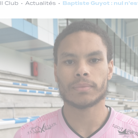
Baptiste Guyot : nul n’e
l Club
Actualités