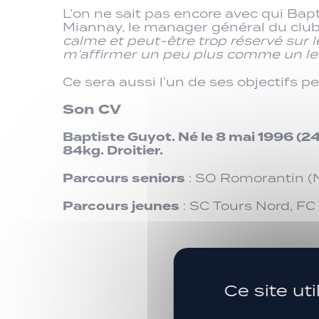
L’on ne sait pas encore avec qui Bapti
Miannay, le manager général du clu
calme et peut-être trop réservé sur l
m’affirmer un peu plus comme un lea
Ce sera aussi l’un de ses objectifs 
Son CV
Baptiste Guyot. Né le 8 mai 1996 (24
84kg. Droitier.
Parcours seniors
: SO Romorantin (N
Parcours jeunes
: SC Tours Nord, FC
Ce site ut