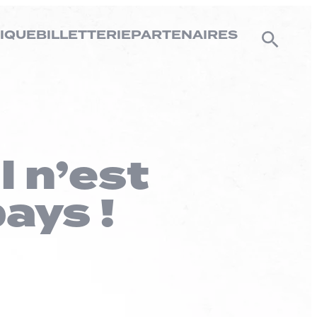
IQUE
BILLETTERIE
PARTENAIRES
l n’est
ays !