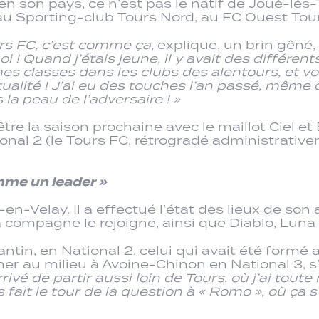
n son pays, ce n’est pas le natif de Joué-lès-To
 au Sporting-club Tours Nord, au FC Ouest Tou
ours FC, c’est comme ça,
explique, un brin gêné
i ! Quand j’étais jeune, il y avait des différen
mes classes dans les clubs des alentours, et vo
alité ! J’ai eu des touches l’an passé, même cet
la peau de l’adversaire ! »
tre la saison prochaine avec le maillot Ciel et
nal 2 (le Tours FC, rétrogradé administrative
mme un leader »
-en-Velay. Il a effectué l’état des lieux de s
compagne le rejoigne, ainsi que Diablo, Luna e
in, en National 2, celui qui avait été formé a
r au milieu à Avoine-Chinon en National 3, s’
ivé de partir aussi loin de Tours, où j’ai toute
 fait le tour de la question à « Romo », où ça s