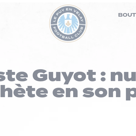
BOUT
te Guyot : nu
hète en son p