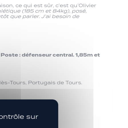
on, ce qui est sûr, c’est qu’Olivier
hlétique (185 cm et 84kg), posé,
utôt que parler. J’ai besoin de
 Poste : défenseur central. 1,85m et
lès-Tours, Portugais de Tours.
SUIVEZ-NOUS
ontrôle sur