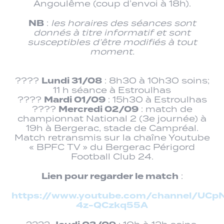
Angoulême (coup d’envoi à 18h).
NB
:
les horaires des séances sont
donnés à titre informatif et sont
susceptibles d’être modifiés à tout
moment.
Lundi 31/08
????
: 8h30 à 10h30 soins;
11 h séance à Estroulhas
Mardi 01/09
????
: 15h30 à Estroulhas
Mercredi 02/09
????
: match de
championnat National 2 (3e journée) à
19h à Bergerac, stade de Campréal.
Match retransmis sur la chaîne Youtube
« BPFC TV » du Bergerac Périgord
Football Club 24.
Lien pour regarder le match
:
https://www.youtube.com/channel/UCp
4z-QCzkq55A