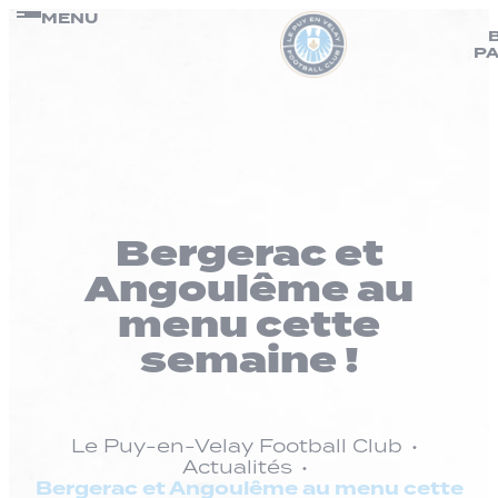
Panneau de gestion des cookies
Passer
MENU
au
P
contenu
Bergerac et
Angoulême au
menu cette
semaine !
Le Puy-en-Velay Football Club
Actualités
Bergerac et Angoulême au menu cette