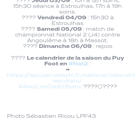
Jeudi 03/09
????
: 10h à 12h soins,
15h30 séance à Estroulhas, 17h à 19h
soins.
Vendredi 04/09
????
: 15h30 à
Estroulhas
Samedi 05/09
????
: match de
championnat National 2 (J4) contre
Angoulême à 18h à Massot.
Dimanche 06/09
????
: repos
Le calendrier de la saison du Puy
????
Foot en
#Nat2
:
➡
https://lepuyenvelayfc.fr/national/calendri
resultats/
#AllezLesCielEtBlanc
????⚪????
Photo Sébastien Ricou LPF43