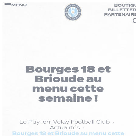
Panneau de gestion des cookies
Passer
MENU
BOUTIQ
BILLETTER
au
PARTENAIR
contenu
Bourges 18 et
Brioude au
menu cette
semaine !
Le Puy-en-Velay Football Club
Actualités
Bourges 18 et Brioude au menu cette