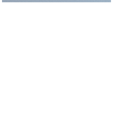
Augmenter la taille
Diminuer la taille d
Augmenter l'espac
Diminuer l'espacem
Augmenter la haute
Diminuer la hauteur
Inverser les couleu
Nuances de gris