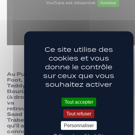
YouTube est désactivé.
Autoriser
Ce site utilise des
cookies et vous
donne le contrôle
Au Puy
sur ceux que vous
Foot,
souhaitez activer
Teddy
Bouriaud
(à droite)
va
Tout accepter
retrouver
Saad
Tout refuser
Trabelsi,
qu’il a
Personnaliser
connu à