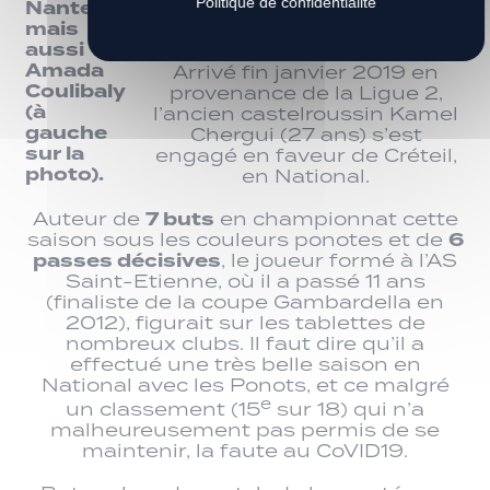
Politique de confidentialité
Nantes,
Photo Sébastien Ricou
mais
#LPF43
aussi
Amada
Arrivé fin janvier 2019 en
Coulibaly
provenance de la Ligue 2,
(à
l’ancien castelroussin Kamel
gauche
Chergui (27 ans) s’est
sur la
engagé en faveur de Créteil,
photo).
en National.
7 buts
Auteur de
en championnat cette
6
saison sous les couleurs ponotes et de
passes décisives
, le joueur formé à l’AS
Saint-Etienne, où il a passé 11 ans
(finaliste de la coupe Gambardella en
2012), figurait sur les tablettes de
nombreux clubs. Il faut dire qu’il a
effectué une très belle saison en
National avec les Ponots, et ce malgré
e
un classement (15
sur 18) qui n’a
malheureusement pas permis de se
maintenir, la faute au CoVID19.