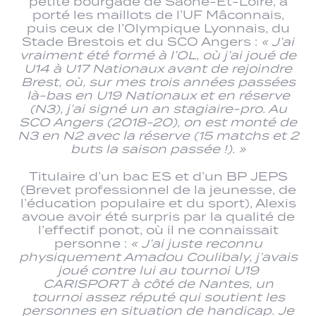
petite bourgade de Saône-Et-Loire, a
porté les maillots de l’UF Mâconnais,
puis ceux de l’Olympique Lyonnais, du
Stade Brestois et du SCO Angers :
« J’ai
vraiment été formé à l’OL, où j’ai joué de
U14 à U17 Nationaux avant de rejoindre
Brest, où, sur mes trois années passées
là-bas en U19 Nationaux et en réserve
(N3), j’ai signé un an stagiaire-pro. Au
SCO Angers (2018-20), on est monté de
N3 en N2 avec la réserve (15 matchs et 2
buts la saison passée !). »
Titulaire d’un bac ES et d’un BP JEPS
(Brevet professionnel de la jeunesse, de
l’éducation populaire et du sport), Alexis
avoue avoir été surpris par la qualité de
l’effectif ponot, où il ne connaissait
personne :
« J’ai juste reconnu
physiquement Amadou Coulibaly, j’avais
joué contre lui au tournoi U19
CARISPORT à côté de Nantes, un
tournoi assez réputé qui soutient les
personnes en situation de handicap. Je