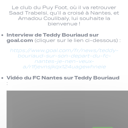
Le club du Puy Foot, où il va retrouver
Saad Trabelsi, qu’il a croisé à Nantes, et
Amadou Coulibaly, lui souhaite la
bienvenue !
Interview de Teddy Bouriaud sur
goal.com
(cliquer sur le lien ci-dessous) :
https://www.goal.com/fr/news/teddy-
bouriaud-sur-son-depart-du-fc-
nantes-je-nen-veux-
a/r1fjevnsjkqx124uagewhneie
Vidéo du FC Nantes sur Teddy Bouriaud
: