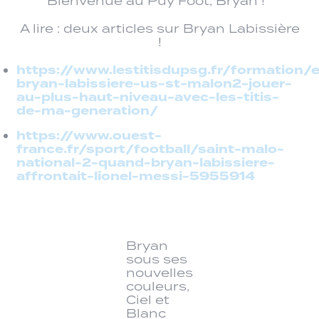
Bienvenue au Puy Foot, Bryan !
A lire : deux articles sur Bryan Labissière
!
https://www.lestitisdupsg.fr/formation/e
bryan-labissiere-us-st-malon2-jouer-
au-plus-haut-niveau-avec-les-titis-
de-ma-generation/
https://www.ouest-
france.fr/sport/football/saint-malo-
national-2-quand-bryan-labissiere-
affrontait-lionel-messi-5955914
Bryan
sous ses
nouvelles
couleurs,
Ciel et
Blanc