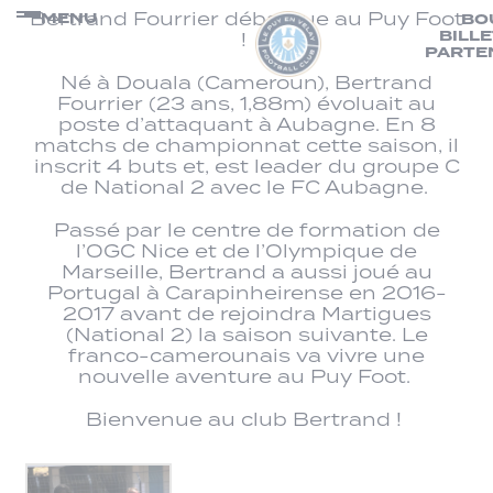
Panneau de gestion des cookies
Passer
Bertrand Fourrier débarque au Puy Foot
MENU
BO
BILL
au
!
PARTE
contenu
Né à Douala (Cameroun), Bertrand
Fourrier (23 ans, 1,88m) évoluait au
poste d’attaquant à Aubagne. En 8
matchs de championnat cette saison, il
inscrit 4 buts et, est leader du groupe C
de National 2 avec le FC Aubagne.
Passé par le centre de formation de
l’OGC Nice et de l’Olympique de
Marseille, Bertrand a aussi joué au
Portugal à Carapinheirense en 2016-
2017 avant de rejoindra Martigues
(National 2) la saison suivante. Le
franco-camerounais va vivre une
nouvelle aventure au Puy Foot.
Bienvenue au club Bertrand !