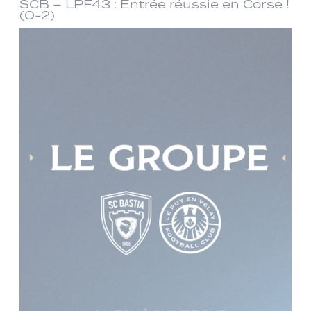
SCB – LPF43 : Entrée réussie en Corse !
(0-2)