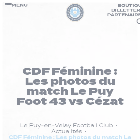
Panneau de gestion des cookies
Passer
MENU
BOUTIQ
BILLETTER
au
PARTENAIR
contenu
CDF Féminine :
Les photos du
match Le Puy
Foot 43 vs Cézat
Le Puy-en-Velay Football Club
Actualités
CDF Féminine : Les photos du match Le