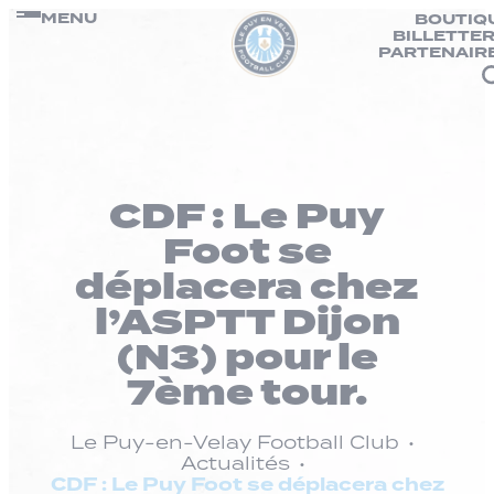
Panneau de gestion des cookies
Passer
MENU
BOUTIQ
BILLETTER
au
PARTENAIR
contenu
CDF : Le Puy
Foot se
déplacera chez
l’ASPTT Dijon
(N3) pour le
7ème tour.
Le Puy-en-Velay Football Club
Actualités
CDF : Le Puy Foot se déplacera chez