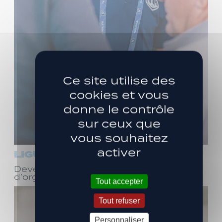
Ce site utilise des
cookies et vous
donne le contrôle
sur ceux que
vous souhaitez
activer
LIGUE 3
Devenez bénévole ! Réunion
d’organisation le samedi 8 août
Tout accepter
Tout refuser
Personnaliser