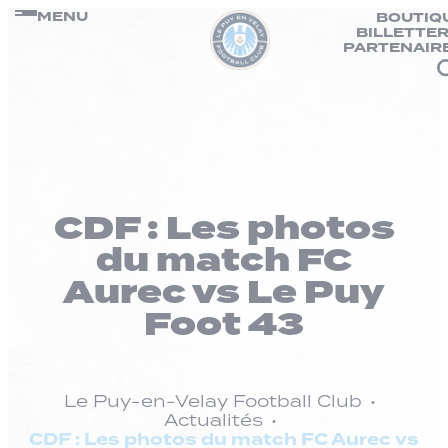
Panneau de gestion des cookies
Passer
MENU
BOUTIQ
BILLETTER
au
PARTENAIR
contenu
CDF : Les photos
du match FC
Aurec vs Le Puy
Foot 43
Le Puy-en-Velay Football Club
Actualités
CDF : Les photos du match FC Aurec vs