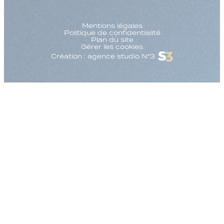
Mentions légales
Politique de confidentialité
Plan du site
Gérer les cookies
Création : agence studio N°3
Augmenter la taille
Diminuer la taille d
Augmenter l'espac
Diminuer l'espacem
Augmenter la haute
Diminuer la hauteur
Inverser les couleu