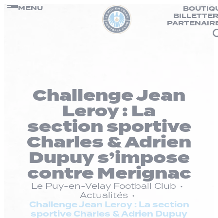
Panneau de gestion des cookies
Passer
MENU
BOUTIQ
BILLETTER
au
PARTENAIR
contenu
Challenge Jean
Leroy : La
section sportive
Charles & Adrien
Dupuy s’impose
contre Merignac
Le Puy-en-Velay Football Club
Actualités
Challenge Jean Leroy : La section
sportive Charles & Adrien Dupuy