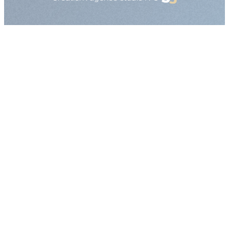
Augmenter la taille
Diminuer la taille d
Augmenter l'espac
Diminuer l'espacem
Augmenter la haute
Diminuer la hauteur
Inverser les couleu
Nuances de gris
Grand curseur
Guide de lecture