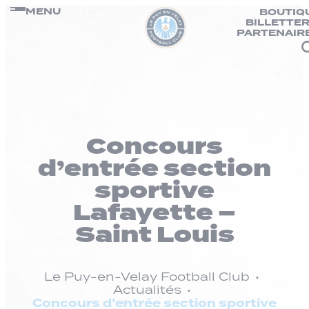
Panneau de gestion des cookies
Passer
MENU
BOUTIQ
BILLETTER
au
PARTENAIR
contenu
Concours
d’entrée section
sportive
Lafayette –
Saint Louis
Le Puy-en-Velay Football Club
Actualités
Concours d’entrée section sportive