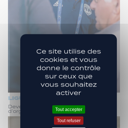
Ce site utilise des
cookies et vous
donne le contrôle
sur ceux que
vous souhaitez
activer
LIGUE 3
Devenez bénévole ! Réunion
Tout accepter
d’organisation le samedi 8 août
Tout refuser