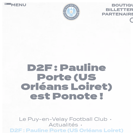
Panneau de gestion des cookies
Passer
MENU
BOUTIQ
BILLETTER
au
PARTENAIR
contenu
D2F : Pauline
Porte (US
Orléans Loiret)
est Ponote !
Le Puy-en-Velay Football Club
Actualités
D2F : Pauline Porte (US Orléans Loiret)