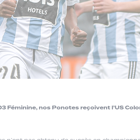
 D3 Féminine, nos Ponotes reçoivent l’US Colo
illes n’ont pas obtenu de succès en champion