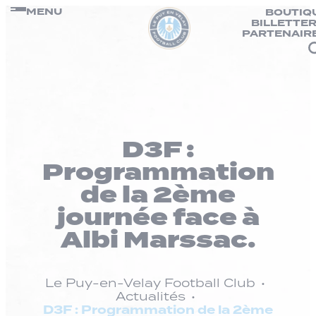
Panneau de gestion des cookies
Passer
MENU
BOUTIQ
BILLETTER
au
PARTENAIR
contenu
D3F :
Programmation
de la 2ème
journée face à
Albi Marssac.
Le Puy-en-Velay Football Club
Actualités
D3F : Programmation de la 2ème