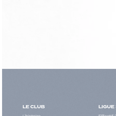
LE CLUB
LIGUE 
L’histoire
Effecti