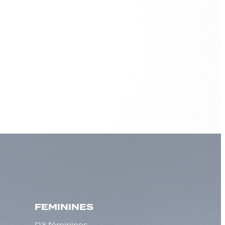
FEMININES
D3 féminines