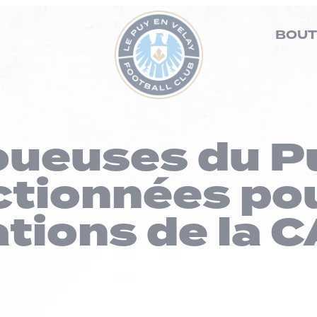
BOUT
oueuses du P
ctionnées pou
ations de la