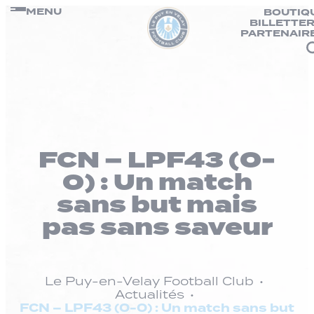
Panneau de gestion des cookies
Passer
MENU
BOUTIQ
BILLETTER
au
PARTENAIR
contenu
FCN – LPF43 (0-
0) : Un match
sans but mais
pas sans saveur
Le Puy-en-Velay Football Club
Actualités
FCN – LPF43 (0-0) : Un match sans but