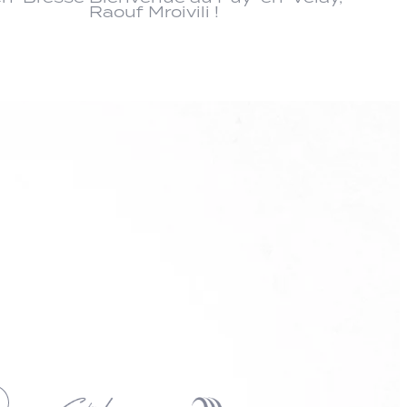
Raouf Mroivili !