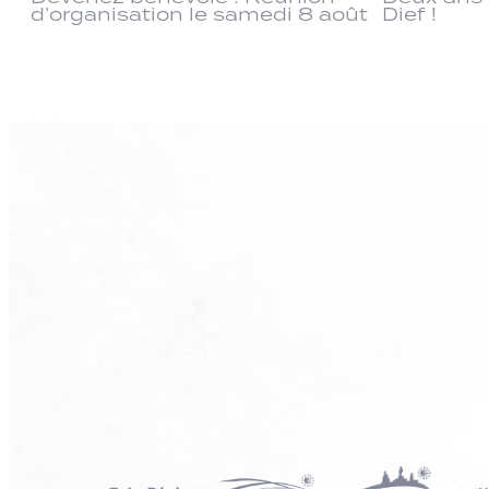
d’organisation le samedi 8 août
Dief !