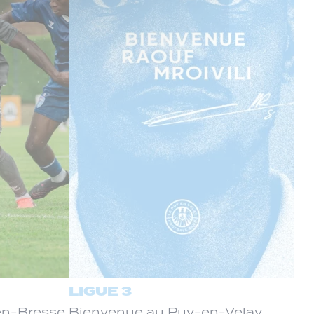
LIGUE 3
-en-Bresse
Bienvenue au Puy-en-Velay,