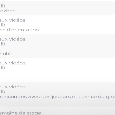
II)
eezbee
jeux vidéos
II)
se d’orientation
jeux vidéos
II)
noble
jeux vidéos
II)
jeux vidéos
II)
s, rencontres avec des joueurs et séance du gr
emaine de stage !