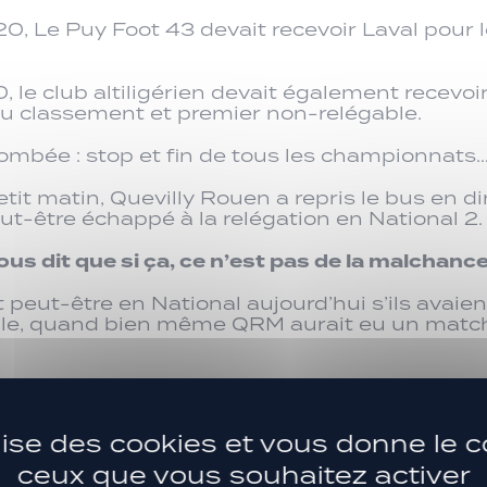
0, Le Puy Foot 43 devait recevoir Laval pour 
 le club altiligérien devait également recevoi
 au classement et premier non-relégable.
t tombée : stop et fin de tous les championnats
tit matin, Quevilly Rouen a repris le bus en d
ut-être échappé à la relégation en National 2.
us dit que si ça, ce n’est pas de la malchanc
 peut-être en National aujourd’hui s’ils avaie
rable, quand bien même QRM aurait eu un match
 enrager.
 s’arrêterait ce maudit jeudi 12 mars 2020, à 
ilise des cookies et vous donne le c
ceux que vous souhaitez activer