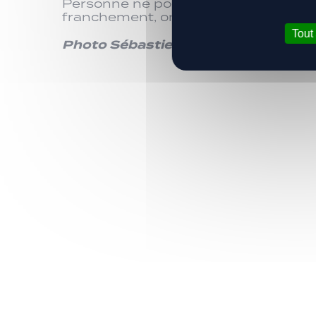
Personne ne pouvait non plus prédire
franchement, on y croyait vraiment…
Tout
Photo Sébastien Ricou #LPF43