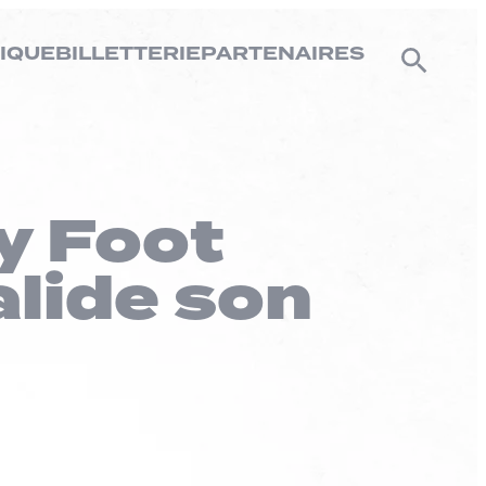
IQUE
BILLETTERIE
PARTENAIRES
uy Foot
alide son