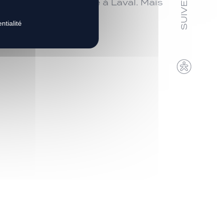
ière aujourd’hui face à Laval. Mais
ntialité