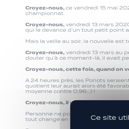
Croyez-nous,
ce vendredi 15 mai 202
championnat.
Croyez-nous,
vendredi 13 mars 2020,
qui le devance d’un tout petit point
Mais la veille au soir, la nouvelle es
Croyez-nous,
vendredi 13 mars au pe
douter qu’à ce moment-là, il avait pe
Croyez-nous, cette fois, quand on vo
A 24 heures près, les Ponots seraient
quotient leur aurait alors été favo
moyenne contre 0,96…) !
Croyez-nous, il y a vraiment de quoi
Personne ne pouvait prédire que tout
Ce site ut
tout changé en cas de succès…