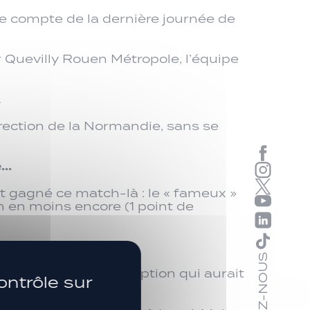
le compte de la dernière journée de
r Quevilly Rouen Métropole, l’équipe
…
irection de la Normandie, sans se
e…
nt gagné ce match-là : le « fameux »
 en moins encore (1 point de
SUIVEZ-NOUS
24 heures d’une réception qui aurait
ontrôle sur