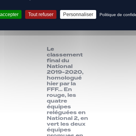
 que Le Puy Foot se serait maintenu à la régul
 On appelle cela une symphonie inachevée.
 accepter
Tout refuser
Personnaliser
Politique de confide
Le
classement
final du
National
2019-2020,
homologué
hier par la
FFF… En
rouge, les
quatre
équipes
reléguées en
National 2, en
vert les deux
équipes
promues en