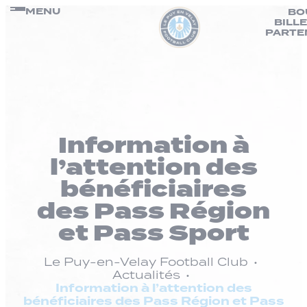
Panneau de gestion des cookies
Passer
MENU
BO
BILL
au
PARTE
contenu
Information à
l’attention des
bénéficiaires
des Pass Région
et Pass Sport
Le Puy-en-Velay Football Club
Actualités
Information à l’attention des
bénéficiaires des Pass Région et Pass