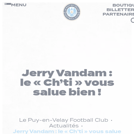
Panneau de gestion des cookies
Passer
MENU
BOUTIQ
BILLETTER
au
PARTENAIR
contenu
Jerry Vandam :
le « Ch’ti » vous
salue bien !
Le Puy-en-Velay Football Club
Actualités
Jerry Vandam : le « Ch’ti » vous salue