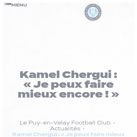
Panneau de gestion des cookies
Passer
MENU
au
contenu
Kamel Chergui :
« Je peux faire
mieux encore ! »
Le Puy-en-Velay Football Club
Actualités
Kamel Chergui : « Je peux faire mieux