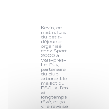
Kevin, ce
matin, lors
du petit-
déjeuner
organisé
chez Sport
2000 à
Vals-près-
Le-Puy,
partenaire
du club,
arborant le
maillot du
PSG : « J’en
ai
longtemps
rêvé, et ça
y, le rêve se