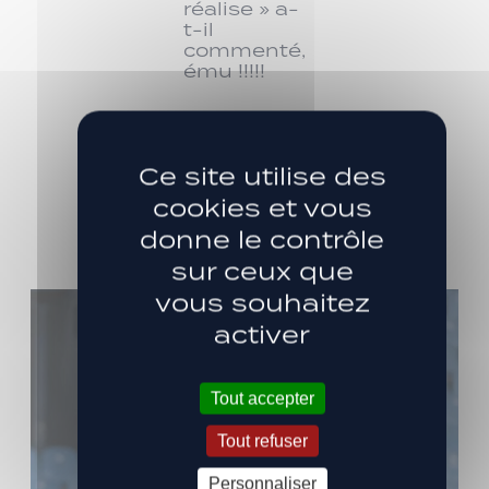
réalise » a-
t-il
commenté,
ému !!!!!
Les dernières
Ce site utilise des
ACTUS
cookies et vous
donne le contrôle
sur ceux que
vous souhaitez
activer
Tout accepter
Tout refuser
Personnaliser