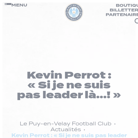
Panneau de gestion des cookies
Passer
MENU
BOUTIQ
BILLETTER
au
PARTENAIR
contenu
Kevin Perrot :
« Si je ne suis
pas leader là…! »
Le Puy-en-Velay Football Club
Actualités
Kevin Perrot : « Si je ne suis pas leader