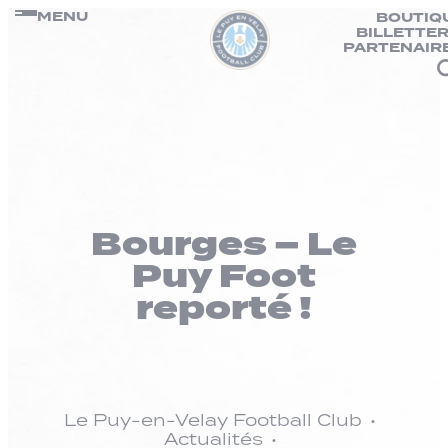
Panneau de gestion des cookies
Passer
MENU
BOUTIQ
BILLETTER
au
PARTENAIR
contenu
Bourges – Le
Puy Foot
reporté !
Le Puy-en-Velay Football Club
Actualités