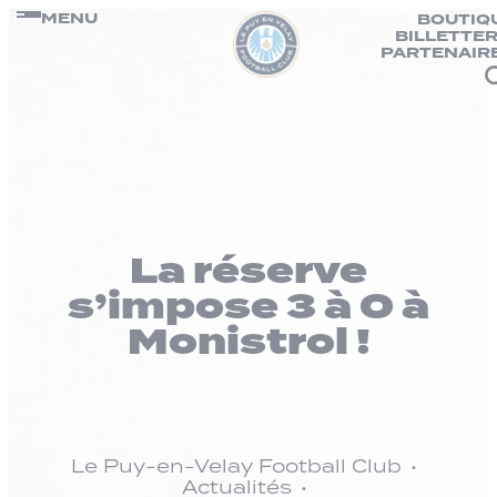
Panneau de gestion des cookies
Passer
MENU
BOUTIQ
BILLETTER
au
PARTENAIR
contenu
La réserve
s’impose 3 à 0 à
Monistrol !
Le Puy-en-Velay Football Club
Actualités