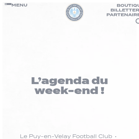
Panneau de gestion des cookies
Passer
MENU
BOUTIQ
BILLETTER
au
PARTENAIR
contenu
L’agenda du
week-end !
Le Puy-en-Velay Football Club