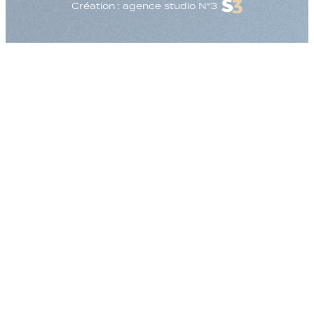
Création : agence studio N°3
Augmenter la taille
Diminuer la taille d
Augmenter l'espac
Diminuer l'espacem
Augmenter la haute
Diminuer la hauteur
Inverser les couleu
Nuances de gris
Grand curseur
Guide de lecture