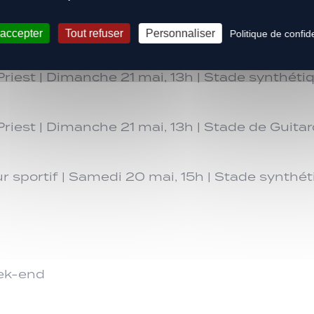
 accepter
Tout refuser
Personnaliser
Politique de confide
Priest | Dimanche 21 mai, 13h | Stade synthét
riest | Dimanche 21 mai, 13h | Stade de Guita
our sportif | Samedi 20 mai, 15h | Stade synth
ek-end