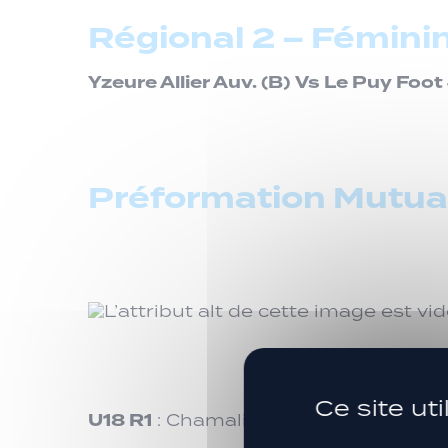
Régional 2 – Fémini
Yzeure Allier Auv. (B)
Vs Le Puy Foot 
Préformation Mutual
Ce site ut
U18 R1
: Chamalières Vs Le Puy Foot 