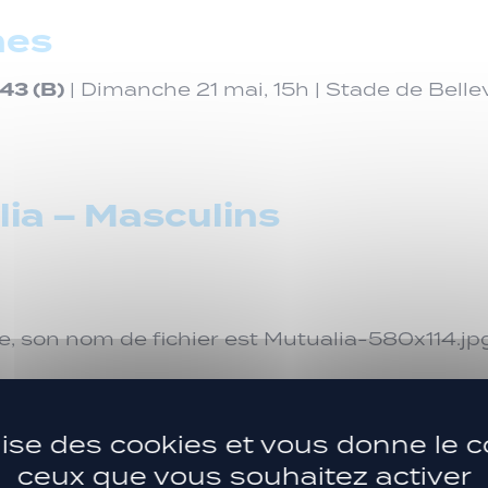
nes
43 (B)
| Dimanche 21 mai, 15h | Stade de Belle
ia – Masculins
ilise des cookies et vous donne le c
43 | Samedi 20 mai, 17h | Complexe Sportif Cl
ceux que vous souhaitez activer