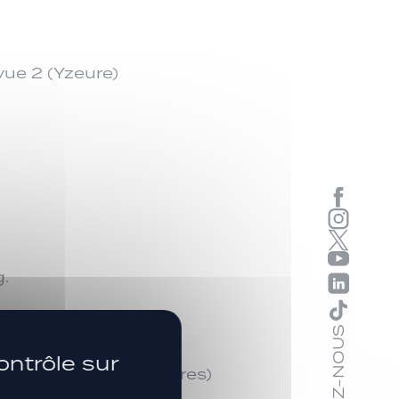
vue 2 (Yzeure)
SUIVEZ-NOUS
ontrôle sur
aude Wolff (Chamalières)