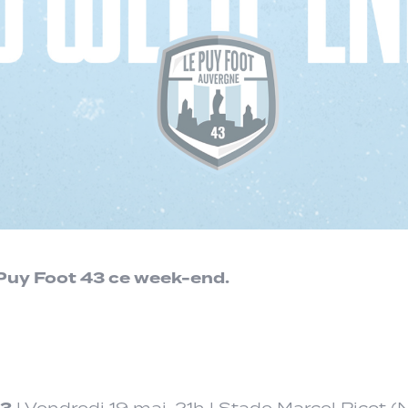
Puy Foot 43 ce week-end.
| Vendredi 19 mai, 21h | Stade Marcel Picot (