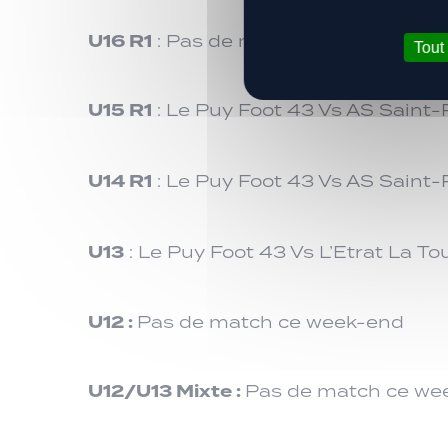
U16 R1
: Pas de math ce week-end
Tout
U15 R1
: Le Puy Foot 43 Vs AS Saint-
U14 R1
: Le Puy Foot 43 Vs AS Saint-P
U13
: Le Puy Foot 43 Vs L’Etrat La T
U12 :
Pas de match ce week-end
U12/U13 Mixte :
Pas de match ce we