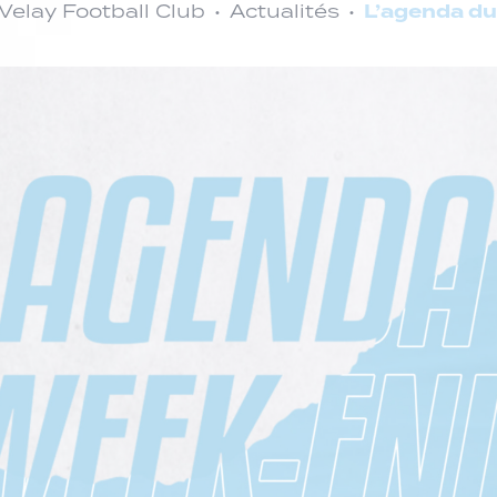
L’agenda du
elay Football Club
Actualités