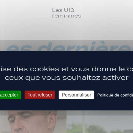
Les U13
féminines
Les dernière
ACTUS
ilise des cookies et vous donne le c
ceux que vous souhaitez activer
 accepter
Tout refuser
Personnaliser
Politique de confide