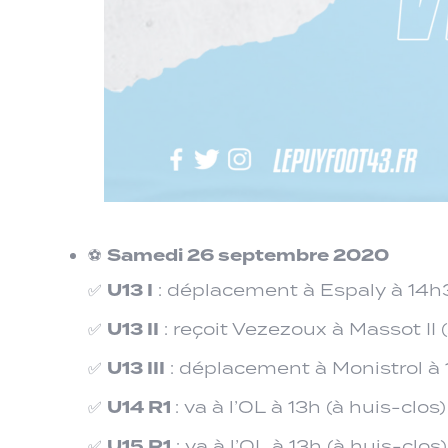
Samedi 26 septembre 2020
⚽
U13 I
✅
: déplacement à Espaly à 14
U13 II
✅
: reçoit Vezezoux à Massot II
U13 III
✅
: déplacement à Monistrol à
U14 R1
✅
: va à l’OL à 13h (à huis-clos)
U15 R1
✅
: va à l’OL à 13h (à huis-clos)