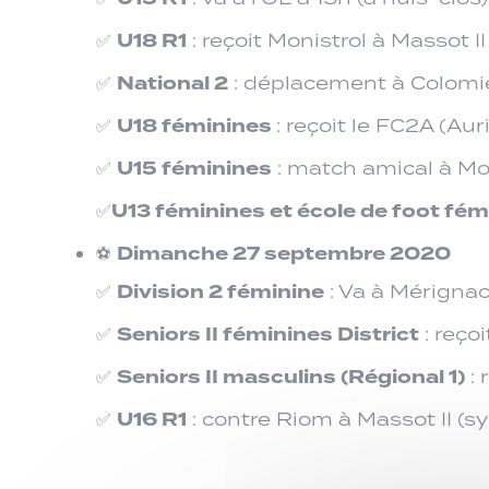
U18 R1
✅
: reçoit Monistrol à Massot I
National 2
✅
: déplacement à Colomie
U18 féminines
✅
: reçoit le FC2A (Au
U15 féminines
✅
: match amical à M
U13 féminines et école de foot fé
✅
Dimanche 27 septembre 2020
⚽
Division 2 féminine
✅
: Va à Mérignac
Seniors II féminines District
✅
: reço
Seniors II masculins (Régional 1)
✅
: 
U16 R1
✅
: contre Riom à Massot II (s