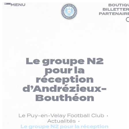
Panneau de gestion des cookies
Passer
MENU
BOUTIQ
BILLETTER
au
PARTENAIR
contenu
Le groupe N2
pour la
réception
d’Andrézieux-
Bouthéon
Le Puy-en-Velay Football Club
Actualités
Le groupe N2 pour la réception