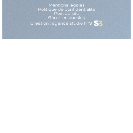
Mentions légales
Politique de confidentialité
Plan du site
Gérer les cookies
Création : agence studio N°3
Augmenter la taille
Diminuer la taille d
Augmenter l'espac
Diminuer l'espacem
Augmenter la haute
Diminuer la hauteur
Inverser les couleu
Nuances de gris