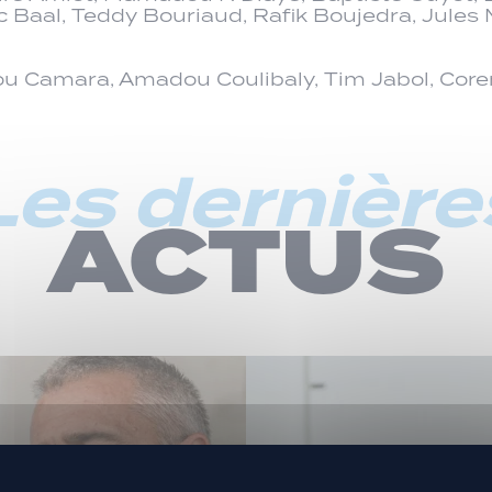
oïc Baal, Teddy Bouriaud, Rafik Boujedra, Jule
 Camara, Amadou Coulibaly, Tim Jabol, Coren
Les dernière
ACTUS