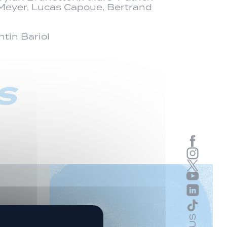
s Meyer, Lucas Capoue, Bertrand
tin Bariol
s