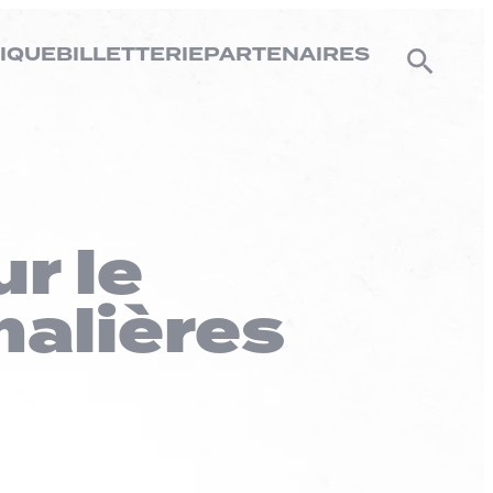
IQUE
BILLETTERIE
PARTENAIRES
r le
alières