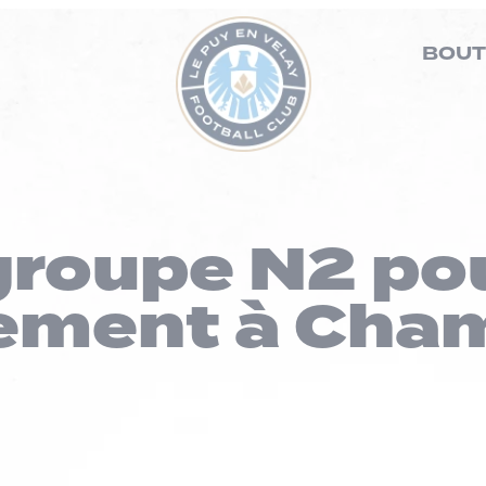
BOUT
groupe N2 pou
ement à Cham