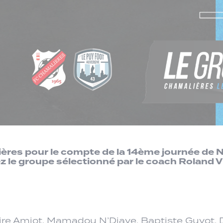
ères pour le compte de la 14ème journée de Na
 le groupe sélectionné par le coach Roland Vi
goire Amiot, Mamadou N’Diaye, Baptiste Guyot,