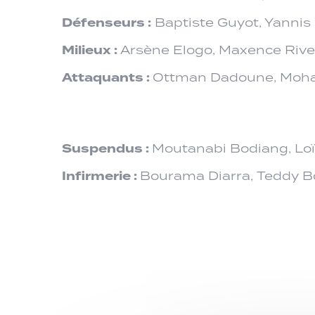
Défenseurs :
Baptiste Guyot, Yannis
Milieux :
Arsène Elogo, Maxence River
Attaquants :
Ottman Dadoune, Moham
Suspendus :
Moutanabi Bodiang, Loïc
Infirmerie :
Bourama Diarra, Teddy Bo