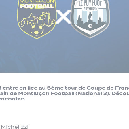
 entre en lice au 5ème tour de Coupe de Fra
rain de Montluçon Football (National 3). Déco
rencontre.
 Michelizzi