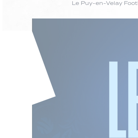
Le Puy-en-Velay Foot