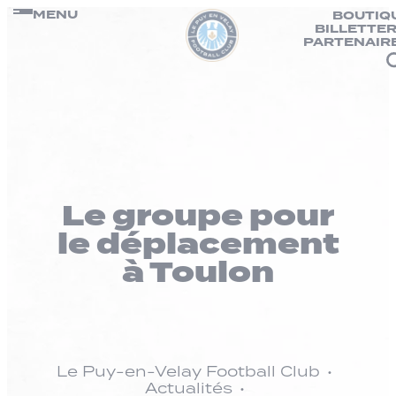
Panneau de gestion des cookies
Passer
MENU
BOUTIQ
BILLETTER
au
PARTENAIR
contenu
Le groupe pour
le déplacement
à Toulon
Le Puy-en-Velay Football Club
Actualités