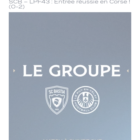
SCB – LPF43 : Entrée réussie en Corse !
(0-2)