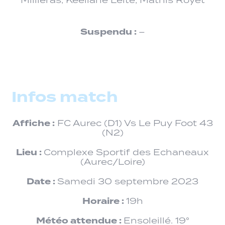
Millieras, Keeliane Leite, Mathis Royet
Suspendu :
–
Infos match
Affiche :
FC Aurec (D1) Vs Le Puy Foot 43
(N2)
Lieu :
Complexe Sportif des Echaneaux
(Aurec/Loire)
Date :
Samedi 30 septembre 2023
Horaire :
19h
Météo attendue :
Ensoleillé. 19°