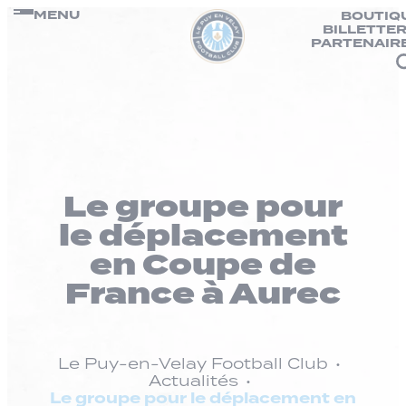
Panneau de gestion des cookies
Passer
MENU
BOUTIQ
BILLETTER
au
PARTENAIR
contenu
Le groupe pour
le déplacement
en Coupe de
France à Aurec
Le Puy-en-Velay Football Club
Actualités
Le groupe pour le déplacement en