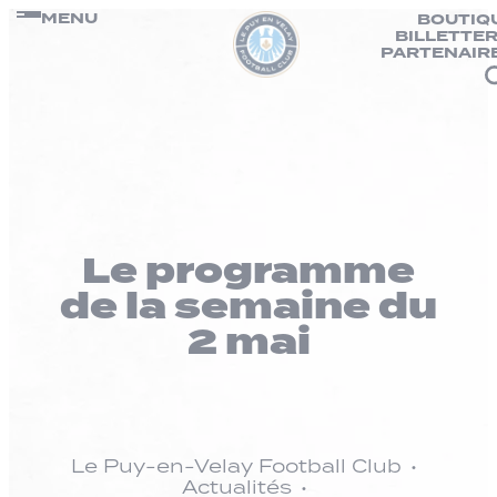
Panneau de gestion des cookies
Passer
MENU
BOUTIQ
BILLETTER
au
PARTENAIR
contenu
Le programme
de la semaine du
2 mai
Le Puy-en-Velay Football Club
Actualités