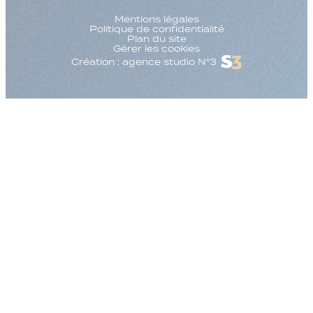
Mentions légales
Politique de confidentialité
Plan du site
Gérer les cookies
Création : agence studio N°3
Augmenter la taille
Diminuer la taille d
Augmenter l'espac
Diminuer l'espacem
Augmenter la haute
Diminuer la hauteur
Inverser les couleu
Nuances de gris