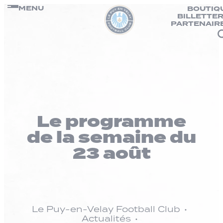
Panneau de gestion des cookies
Passer
MENU
BOUTIQ
BILLETTER
au
PARTENAIR
contenu
Le programme
de la semaine du
23 août
Le Puy-en-Velay Football Club
Actualités