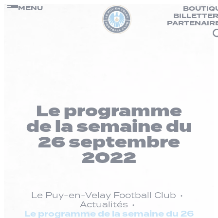
Panneau de gestion des cookies
Passer
MENU
BOUTIQ
BILLETTER
au
PARTENAIR
contenu
Le programme
de la semaine du
26 septembre
2022
Le Puy-en-Velay Football Club
Actualités
Le programme de la semaine du 26