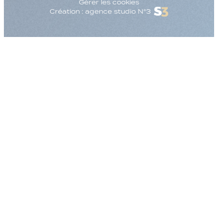
Gérer les cookies
Création : agence studio N°3
Augmenter la taille
Diminuer la taille d
Augmenter l'espac
Diminuer l'espacem
Augmenter la haute
Diminuer la hauteur
Inverser les couleu
Nuances de gris
Grand curseur