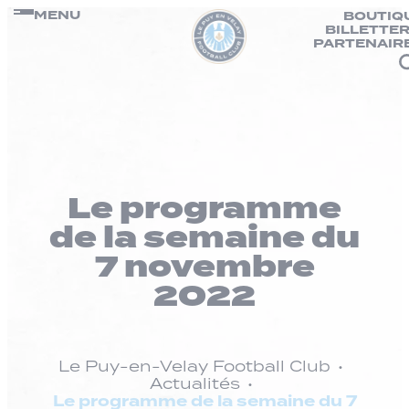
Panneau de gestion des cookies
Passer
MENU
BOUTIQ
BILLETTER
au
PARTENAIR
contenu
Le programme
de la semaine du
7 novembre
2022
Le Puy-en-Velay Football Club
Actualités
Le programme de la semaine du 7