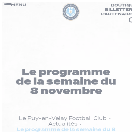
Panneau de gestion des cookies
Passer
MENU
BOUTIQ
BILLETTER
au
PARTENAIR
contenu
Le programme
de la semaine du
8 novembre
Le Puy-en-Velay Football Club
Actualités
Le programme de la semaine du 8