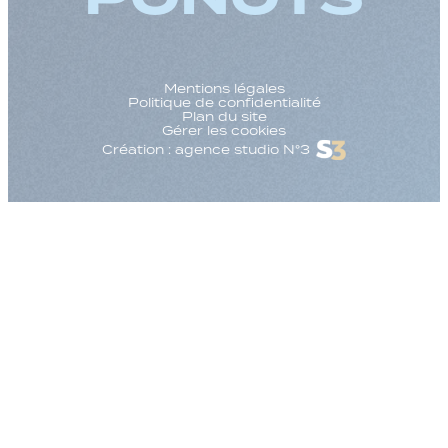
Mentions légales
Politique de confidentialité
Plan du site
Gérer les cookies
Création : agence studio N°3
Augmenter la taille
Diminuer la taille d
Augmenter l'espac
Diminuer l'espacem
Augmenter la haute
Diminuer la hauteur