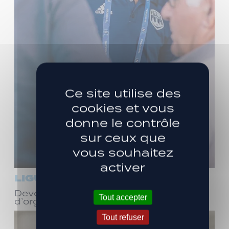
Ce site utilise des
cookies et vous
donne le contrôle
sur ceux que
vous souhaitez
activer
LIGUE 3
Devenez bénévole ! Réunion
Tout accepter
d’organisation le samedi 8 août
Tout refuser