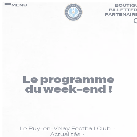
Panneau de gestion des cookies
Passer
MENU
BOUTIQ
BILLETTER
au
PARTENAIR
contenu
Le programme
du week-end !
Le Puy-en-Velay Football Club
Actualités