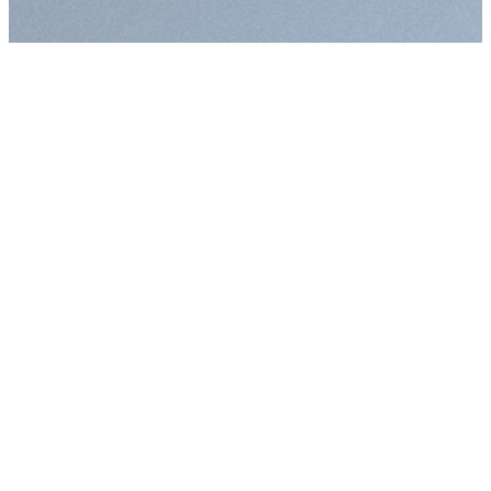
Augmenter la taille
Diminuer la taille d
Augmenter l'espac
Diminuer l'espacem
Augmenter la haute
Diminuer la hauteur
Inverser les couleu
Nuances de gris
Grand curseur
Guide de lecture