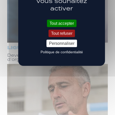
vous souhaitez
activer
Tout accepter
Tout refuser
Personnaliser
LIGUE 3
Politique de confidentialité
Devenez bénévole ! Réunion
d’organisation le samedi 8 août