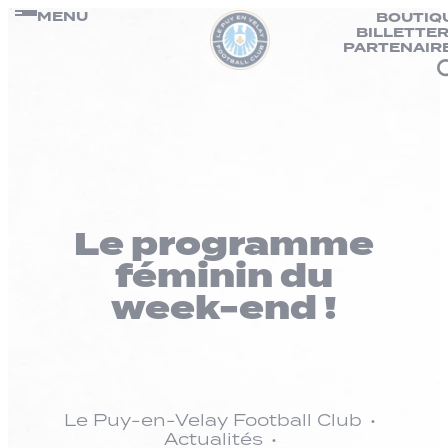
Panneau de gestion des cookies
Passer
MENU
BOUTIQ
BILLETTER
au
PARTENAIR
contenu
Le programme
féminin du
week-end !
Le Puy-en-Velay Football Club
Actualités