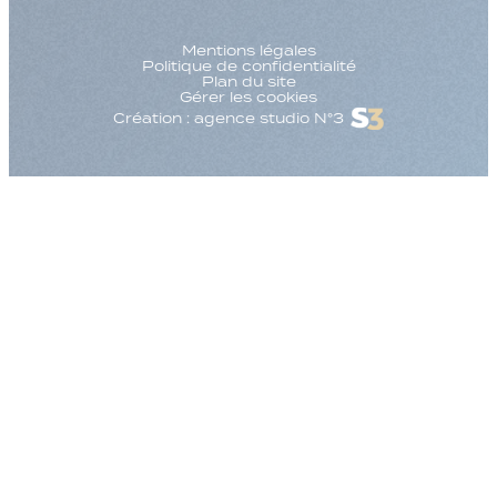
Mentions légales
Politique de confidentialité
Plan du site
Gérer les cookies
Création : agence studio N°3
Augmenter la taille
Diminuer la taille d
Augmenter l'espac
Diminuer l'espacem
Augmenter la haute
Diminuer la hauteur
Inverser les couleu