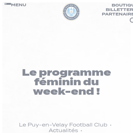
Panneau de gestion des cookies
Passer
MENU
BOUTIQ
BILLETTER
au
PARTENAIR
contenu
Le programme
féminin du
week-end !
Le Puy-en-Velay Football Club
Actualités