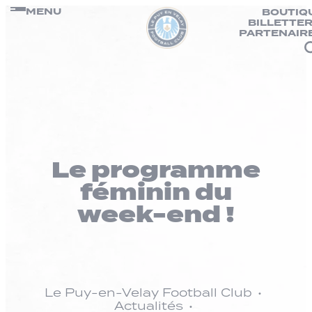
Panneau de gestion des cookies
Passer
MENU
BOUTIQ
BILLETTER
au
PARTENAIR
contenu
Le programme
féminin du
week-end !
Le Puy-en-Velay Football Club
Actualités