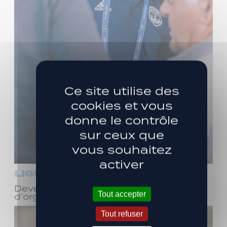
Ce site utilise des
cookies et vous
donne le contrôle
sur ceux que
vous souhaitez
activer
LIGUE 3
Devenez bénévole ! Réunion
Tout accepter
d’organisation le samedi 8 août
Tout refuser