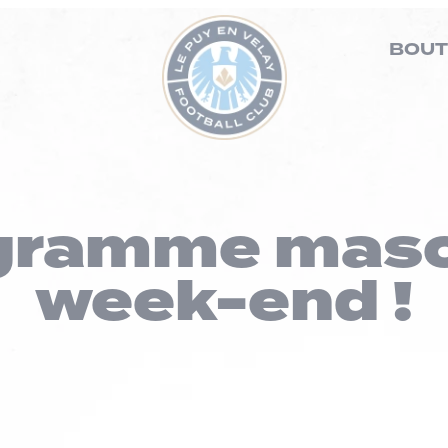
BOUT
gramme masc
week-end !