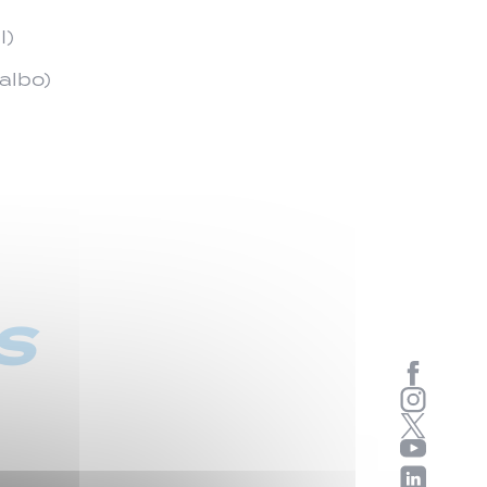
I)
albo)
s