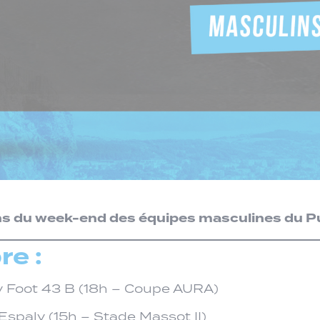
 du week-end des équipes masculines du Pu
e :
y Foot 43 B (18h – Coupe AURA)
Espaly (15h – Stade Massot II)