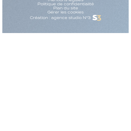
Politique de confidentialité
Plan du site
Gérer les cookies
Création : agence studio N°3
Augmenter la taille
Diminuer la taille d
Augmenter l'espac
Diminuer l'espacem
Augmenter la haute
Diminuer la hauteur
Inverser les couleu
Nuances de gris