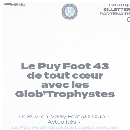
Panneau de gestion des cookies
Passer
MENU
BOUTIQ
BILLETTER
au
PARTENAIR
contenu
Le Puy Foot 43
de tout cœur
avec les
Glob’Trophystes
Le Puy-en-Velay Football Club
Actualités
Le Puy Foot 43 de tout cœur avec les